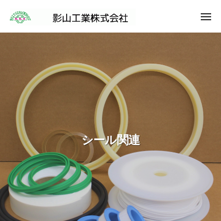
影
コ
ー
山
ン
メ
工
ニ
影
ュ
テ
影
業
ー
山
山
ン
株
工
式
ツ
工
業
会
へ
業
社
株
ス
株
式
キ
式
会
ッ
会
社
プ
社
シール関連