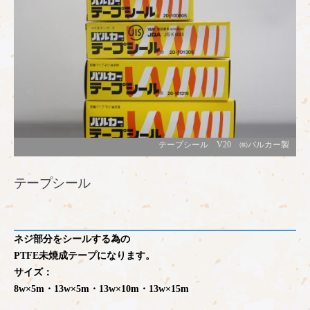
テープシール V20 ㈱バルカー製
テープシール
ネジ部分をシールする為の
PTFE未焼成テープになります。
サイズ：
8w×5m・13w×5m・13w×10m・13w×15m