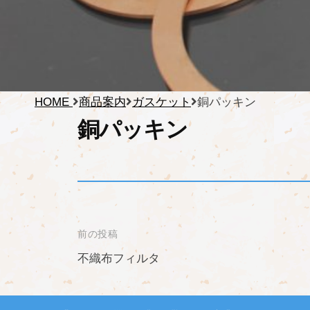
HOME
商品案内
ガスケット
銅パッキン
銅パッキン
投
前の投稿
稿
不織布フィルタ
ナ
ビ