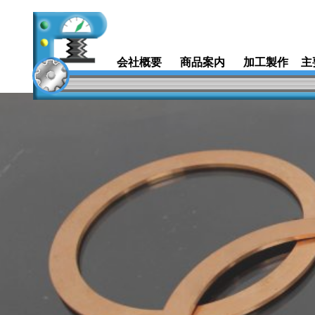
コ
会社概要
商品案内
加工製作
主
ン
テ
ン
ツ
へ
ス
キ
ッ
プ