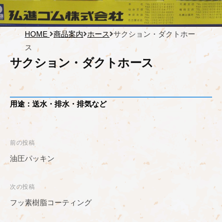
HOME
商品案内
ホース
サクション・ダクトホー
ス
サクション・ダクトホース
用途：送水・排水・排気など
投
前の投稿
稿
油圧パッキン
ナ
ビ
次の投稿
ゲ
フッ素樹脂コーティング
ー