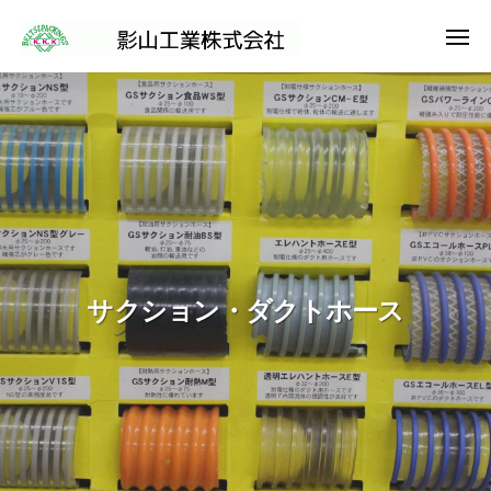
影
コ
ー
山
ン
メ
工
ニ
影
ュ
テ
影
業
ー
山
山
ン
株
工
式
ツ
工
業
会
へ
業
社
株
ス
株
式
キ
式
会
ッ
会
社
プ
社
サクション・ダクトホース